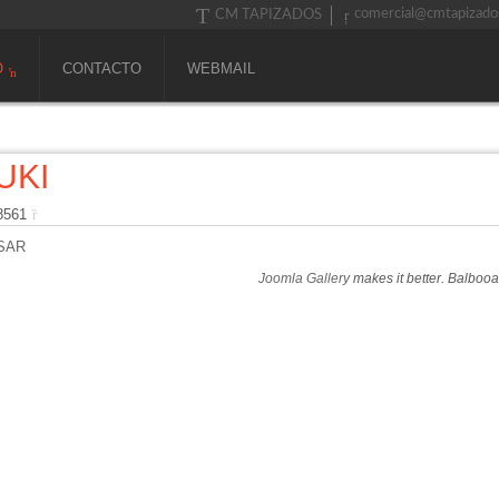
comercial@cmtapizado
CM TAPIZADOS
O
CONTACTO
WEBMAIL
UKI
 8561
SAR
Joomla Gallery
makes it better. Balboo