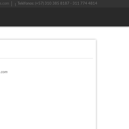
s.com
Teléfonos: (+57) 310 385 8187 - 311 774 4814
a.com