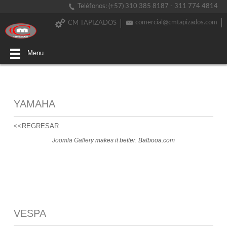
Teléfonos: (+57) 310 385 8187 - 311 774 4814
comercial@cmtapizados.com
CM TAPIZADOS
Menu
YAMAHA
<<REGRESAR
Joomla Gallery
makes it better. Balbooa.com
VESPA