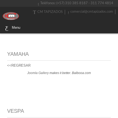
Teléfonos: (+57) 310 385 8187 - 311 774 4814
comercial@cmtapizados.com
CM TAPIZADOS
Menu
YAMAHA
<<REGRESAR
Joomla Gallery
makes it better. Balbooa.com
VESPA