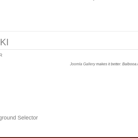
KI
R
Joomla Gallery
makes it better. Balbooa
round Selector