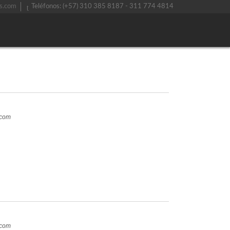
s.com
Teléfonos: (+57) 310 385 8187 - 311 774 4814
.com
.com