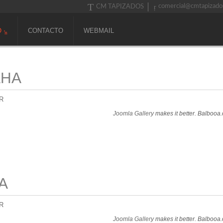
comercial@cmtapizado
CM TAPIZADOS
O
CONTACTO
WEBMAIL
AHA
R
Joomla Gallery
makes it better. Balbooa
A
R
Joomla Gallery
makes it better. Balbooa