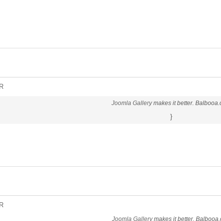
R
Joomla Gallery
makes it better. Balbooa
}
R
Joomla Gallery
makes it better. Balbooa