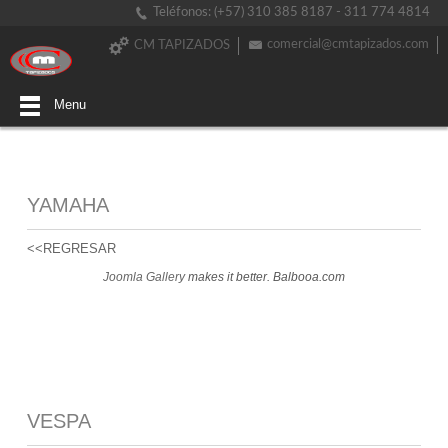
Teléfonos: (+57) 310 385 8187 - 311 774 4814
comercial@cmtapizados.com
CM TAPIZADOS
Menu
YAMAHA
<<REGRESAR
Joomla Gallery
makes it better. Balbooa.com
VESPA