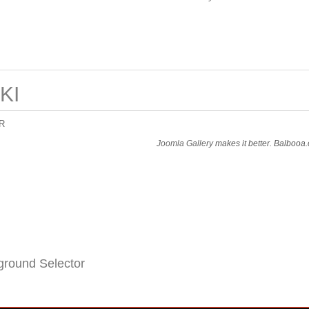
KI
R
Joomla Gallery
makes it better. Balbooa
round Selector