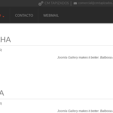
comercial@cmtapizados
CM TAPIZADOS
O
CONTACTO
WEBMAIL
AHA
R
Joomla Gallery
makes it better. Balbooa
A
R
Joomla Gallery
makes it better. Balbooa