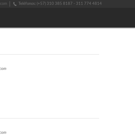
.com
Teléfonos: (+57) 310 385 8187 - 311 774 4814
.com
.com