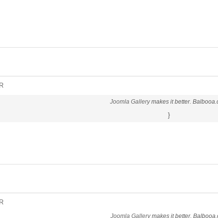
R
Joomla Gallery
makes it better. Balbooa
}
R
Joomla Gallery
makes it better. Balbooa