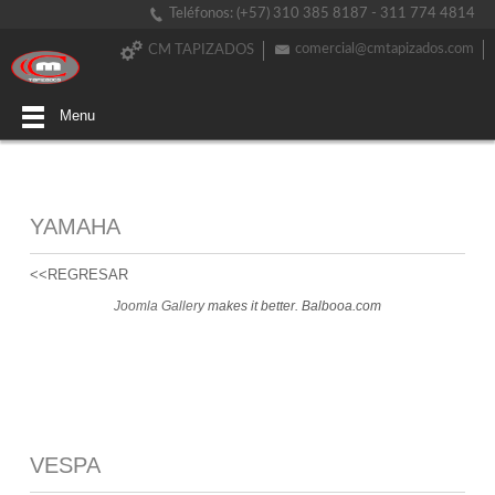
Teléfonos: (+57) 310 385 8187 - 311 774 4814
comercial@cmtapizados.com
CM TAPIZADOS
Menu
YAMAHA
<<REGRESAR
Joomla Gallery
makes it better. Balbooa.com
VESPA