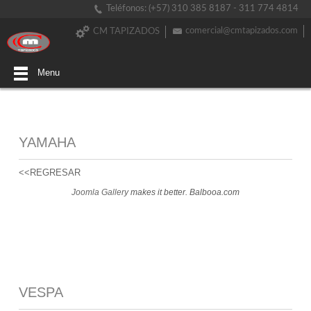
Teléfonos: (+57) 310 385 8187 - 311 774 4814
comercial@cmtapizados.com
CM TAPIZADOS
Menu
YAMAHA
<<REGRESAR
Joomla Gallery
makes it better. Balbooa.com
VESPA