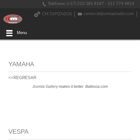
Teléfonos: (+57) 310 385 8187 - 311 774 4814
comercial@cmtapizados.com
CM TAPIZADOS
Menu
YAMAHA
<<REGRESAR
Joomla Gallery
makes it better. Balbooa.com
VESPA