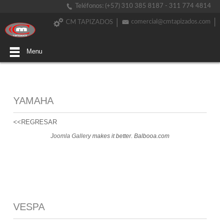
Teléfonos: (+57) 310 385 8187 - 311 774 4814
comercial@cmtapizados.com
CM TAPIZADOS
Menu
YAMAHA
<<REGRESAR
Joomla Gallery
makes it better. Balbooa.com
VESPA