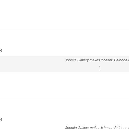
R
Joomla Gallery
makes it better. Balbooa
}
R
Joomla Gallery
makes it better. Balbooa