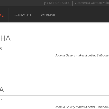
comercial@cmtapizado
CM TAPIZADOS
O
CONTACTO
WEBMAIL
AHA
R
Joomla Gallery
makes it better. Balbooa
A
R
Joomla Gallery
makes it better. Balbooa