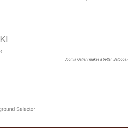
KI
R
Joomla Gallery
makes it better. Balbooa
round Selector