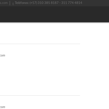
s.com
Teléfonos: (+57) 310 385 8187 - 311 774 4814
.com
.com