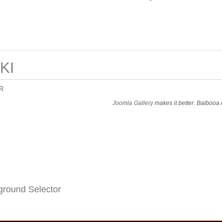
KI
R
Joomla Gallery
makes it better. Balbooa
round Selector