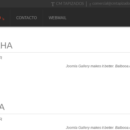
comercial@cmtapizado
CM TAPIZADOS
O
CONTACTO
WEBMAIL
AHA
R
Joomla Gallery
makes it better. Balbooa
A
R
Joomla Gallery
makes it better. Balbooa