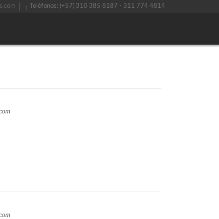
s.com
Teléfonos: (+57) 310 385 8187 - 311 774 4814
.com
.com