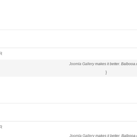
R
Joomla Gallery
makes it better. Balbooa
}
R
Joomla Gallery
makes it better. Balbooa