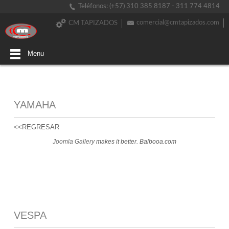
Teléfonos: (+57) 310 385 8187 - 311 774 4814
comercial@cmtapizados.com
CM TAPIZADOS
Menu
YAMAHA
<<REGRESAR
Joomla Gallery
makes it better. Balbooa.com
VESPA