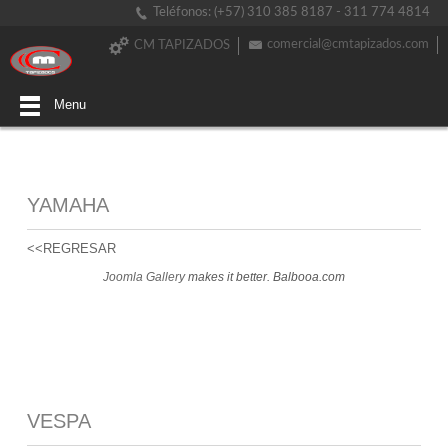
Teléfonos: (+57) 310 385 8187 - 311 774 4814
comercial@cmtapizados.com
CM TAPIZADOS
Menu
YAMAHA
<<REGRESAR
Joomla Gallery
makes it better. Balbooa.com
VESPA