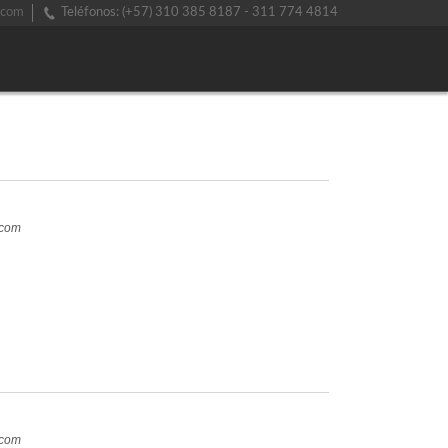
.com
Teléfonos: (+57) 310 385 8187 - 311 774 4814
.com
.com