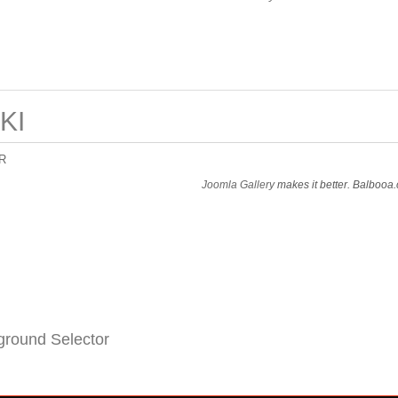
KI
R
Joomla Gallery
makes it better. Balbooa
round Selector