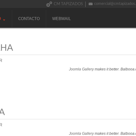
comercial@cmtapizados
CM TAPIZADOS
O
CONTACTO
WEBMAIL
AHA
R
Joomla Gallery
makes it better. Balbooa
A
R
Joomla Gallery
makes it better. Balbooa