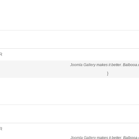
R
Joomla Gallery
makes it better. Balbooa
}
R
Joomla Gallery
makes it better. Balbooa