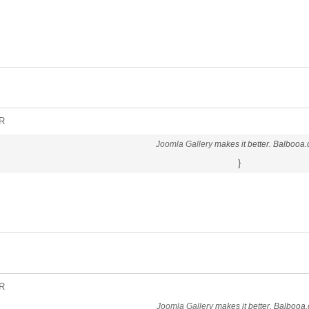
R
Joomla Gallery
makes it better. Balbooa
}
R
Joomla Gallery
makes it better. Balbooa