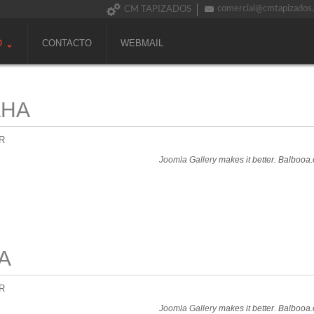
comercial@cmtapizados
CM TAPIZADOS
O
CONTACTO
WEBMAIL
AHA
R
Joomla Gallery
makes it better. Balbooa
A
R
Joomla Gallery
makes it better. Balbooa