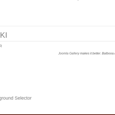
KI
R
Joomla Gallery
makes it better. Balbooa
round Selector