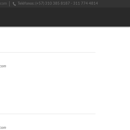
.com
Teléfonos: (+57) 310 385 8187 - 311 774 4814
.com
.com