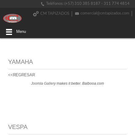
Teléfonos: (+57) 310 385 8187 - 311 774 4814
comercial@cmtapizados.com
CM TAPIZADOS
Menu
YAMAHA
<<REGRESAR
Joomla Gallery
makes it better. Balbooa.com
VESPA