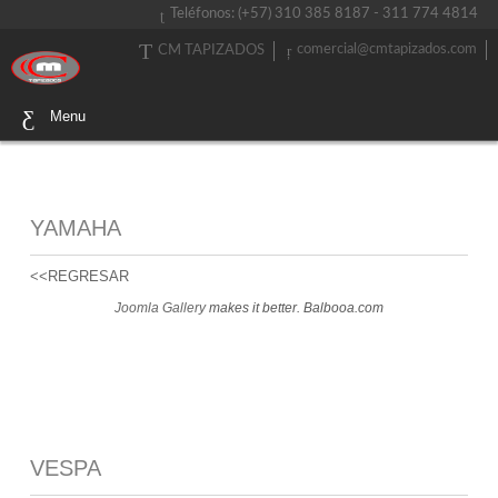
Teléfonos: (+57) 310 385 8187 - 311 774 4814
comercial@cmtapizados.com
CM TAPIZADOS
Menu
YAMAHA
<<REGRESAR
Joomla Gallery
makes it better. Balbooa.com
VESPA