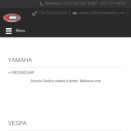
Teléfonos: (+57) 310 385 8187 - 311 774 4814
comercial@cmtapizados.com
CM TAPIZADOS
Menu
YAMAHA
<<REGRESAR
Joomla Gallery
makes it better. Balbooa.com
VESPA