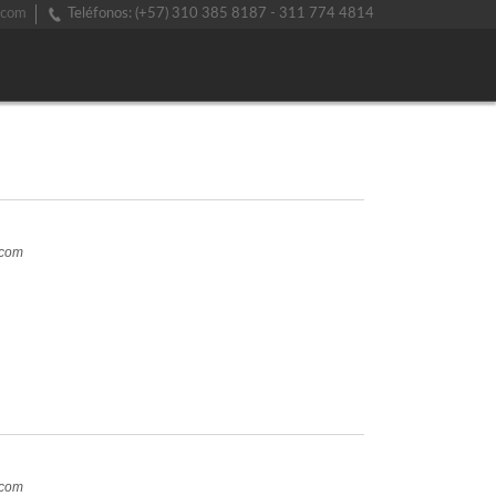
.com
Teléfonos: (+57) 310 385 8187 - 311 774 4814
.com
.com