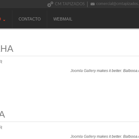
comercial@cmtapizados
CM TAPIZADOS
O
CONTACTO
WEBMAIL
AHA
R
Joomla Gallery
makes it better. Balbooa
A
R
Joomla Gallery
makes it better. Balbooa