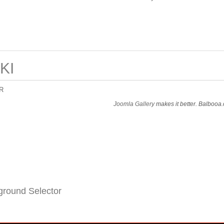
KI
R
Joomla Gallery
makes it better. Balbooa
round Selector