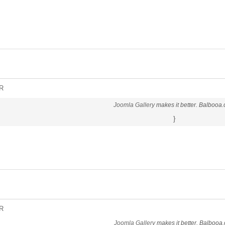
R
Joomla Gallery
makes it better. Balbooa
}
R
Joomla Gallery
makes it better. Balbooa