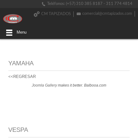
Teléfonos: (+57) 310 385 8187 - 311 774 4814
comercial@cmtapizados.com
CM TAPIZADOS
Menu
YAMAHA
<<REGRESAR
Joomla Gallery
makes it better. Balbooa.com
VESPA