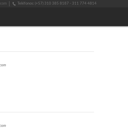
.com
Teléfonos: (+57) 310 385 8187 - 311 774 4814
.com
.com