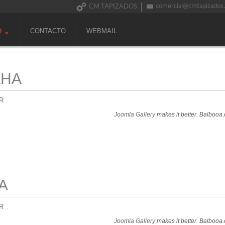
comercial@cmtapizados
CM TAPIZADOS
O
CONTACTO
WEBMAIL
AHA
R
Joomla Gallery
makes it better. Balbooa
A
R
Joomla Gallery
makes it better. Balbooa