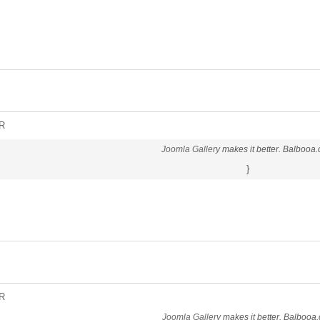
R
Joomla Gallery
makes it better. Balbooa
}
R
Joomla Gallery
makes it better. Balbooa