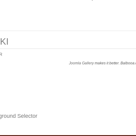
KI
R
Joomla Gallery
makes it better. Balbooa
round Selector