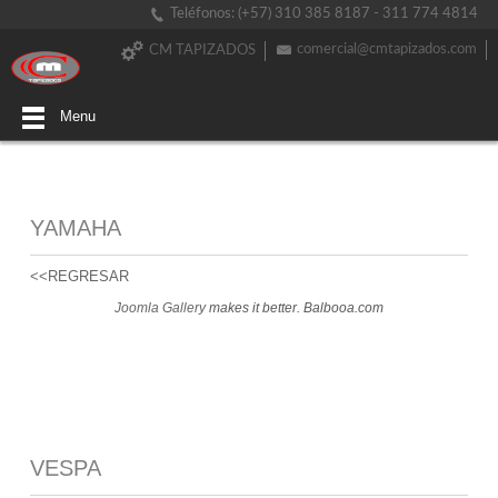
Teléfonos: (+57) 310 385 8187 - 311 774 4814
comercial@cmtapizados.com
CM TAPIZADOS
Menu
YAMAHA
<<REGRESAR
Joomla Gallery
makes it better. Balbooa.com
VESPA