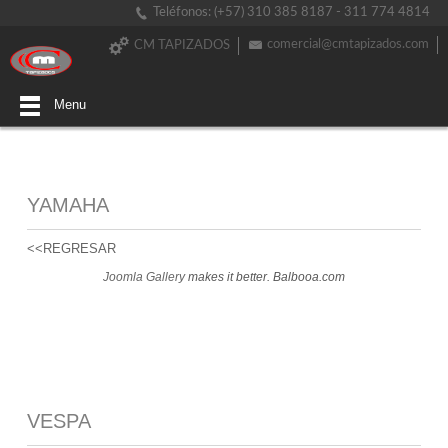
Teléfonos: (+57) 310 385 8187 - 311 774 4814
comercial@cmtapizados.com
CM TAPIZADOS
Menu
YAMAHA
<<REGRESAR
Joomla Gallery
makes it better. Balbooa.com
VESPA