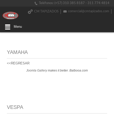
Teléfonos: (+57) 310 385 8187 - 311 774 4814
comercial@cmtapizados.com
CM TAPIZADOS
Menu
YAMAHA
<<REGRESAR
Joomla Gallery
makes it better. Balbooa.com
VESPA