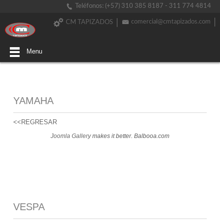
Teléfonos: (+57) 310 385 8187 - 311 774 4814
comercial@cmtapizados.com
CM TAPIZADOS
Menu
YAMAHA
<<REGRESAR
Joomla Gallery
makes it better. Balbooa.com
VESPA