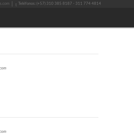
s.com
Teléfonos: (+57) 310 385 8187 - 311 774 4814
.com
.com