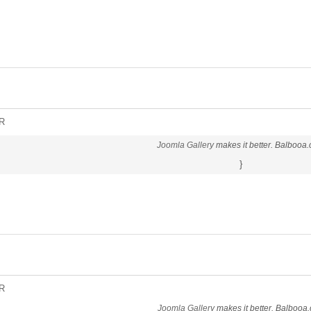
R
Joomla Gallery
makes it better. Balbooa
}
R
Joomla Gallery
makes it better. Balbooa