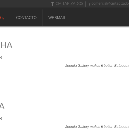
comercial@cmtapizado
CM TAPIZADOS
O
CONTACTO
WEBMAIL
AHA
R
Joomla Gallery
makes it better. Balbooa
A
R
Joomla Gallery
makes it better. Balbooa