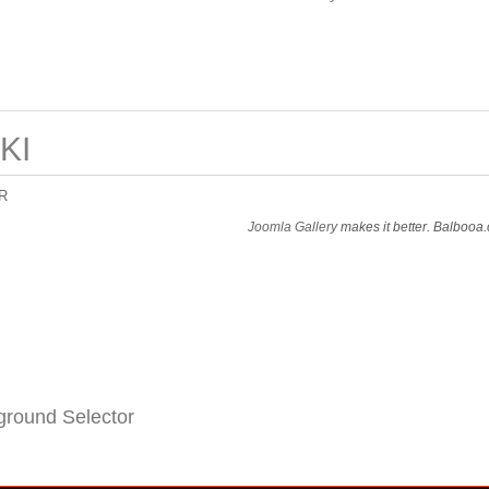
KI
R
Joomla Gallery
makes it better. Balbooa
round Selector