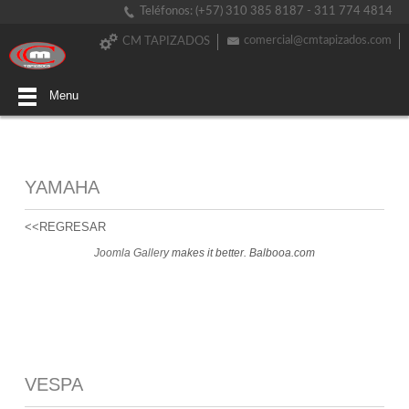
Teléfonos: (+57) 310 385 8187 - 311 774 4814
comercial@cmtapizados.com
CM TAPIZADOS
Menu
YAMAHA
<<REGRESAR
Joomla Gallery
makes it better. Balbooa.com
VESPA