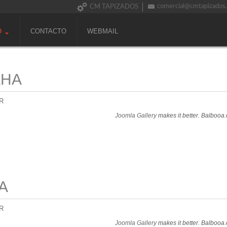
comercial@cmtapizados
CM TAPIZADOS
O
CONTACTO
WEBMAIL
AHA
R
Joomla Gallery
makes it better. Balbooa
A
R
Joomla Gallery
makes it better. Balbooa