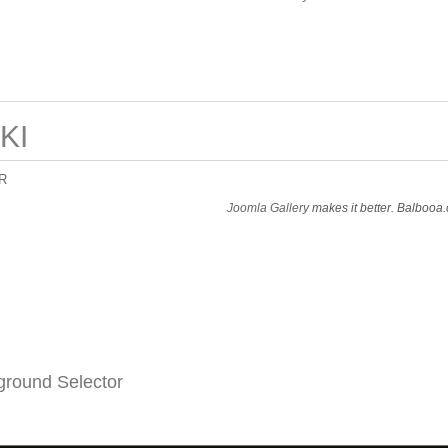
KI
R
Joomla Gallery
makes it better. Balbooa
round Selector