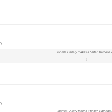
R
Joomla Gallery
makes it better. Balbooa
}
R
Joomla Gallery
makes it better. Balbooa