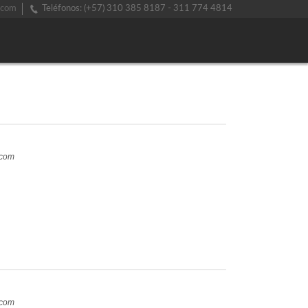
.com
Teléfonos: (+57) 310 385 8187 - 311 774 4814
.com
.com