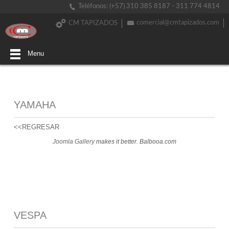
Teléfonos: (+57) 310 385 8187 - 311 774 4814
comercial@cmtapizados.com
CM TAPIZADOS
Menu
YAMAHA
<<REGRESAR
Joomla Gallery
makes it better. Balbooa.com
VESPA