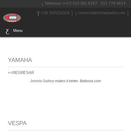
Teléfonos: (+57) 310 385 8187 - 311 774 4814
comercial@cmtapizados.com
CM TAPIZADOS
Menu
YAMAHA
<<REGRESAR
Joomla Gallery
makes it better. Balbooa.com
VESPA