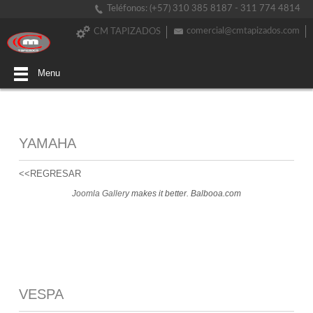
Teléfonos: (+57) 310 385 8187 - 311 774 4814
comercial@cmtapizados.com
CM TAPIZADOS
Menu
YAMAHA
<<REGRESAR
Joomla Gallery
makes it better. Balbooa.com
VESPA