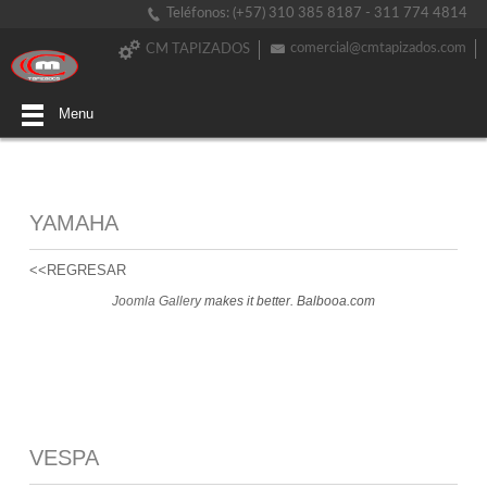
Teléfonos: (+57) 310 385 8187 - 311 774 4814
comercial@cmtapizados.com
CM TAPIZADOS
Menu
YAMAHA
<<REGRESAR
Joomla Gallery
makes it better. Balbooa.com
VESPA