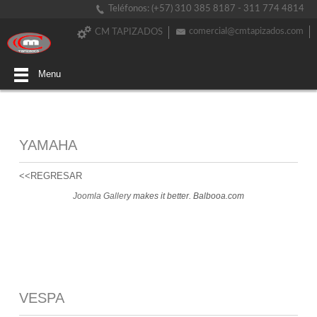
Teléfonos: (+57) 310 385 8187 - 311 774 4814
comercial@cmtapizados.com
CM TAPIZADOS
Menu
YAMAHA
<<REGRESAR
Joomla Gallery
makes it better. Balbooa.com
VESPA