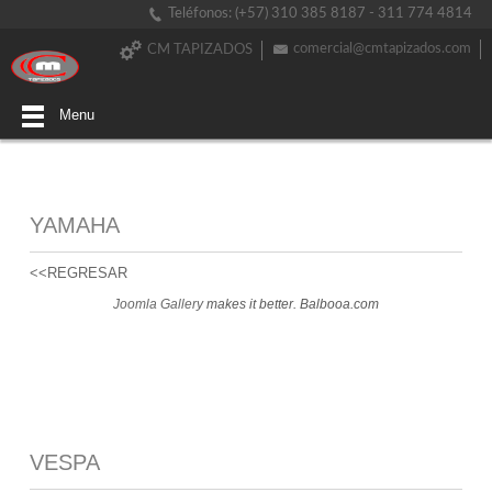
Teléfonos: (+57) 310 385 8187 - 311 774 4814
comercial@cmtapizados.com
CM TAPIZADOS
Menu
YAMAHA
<<REGRESAR
Joomla Gallery
makes it better. Balbooa.com
VESPA