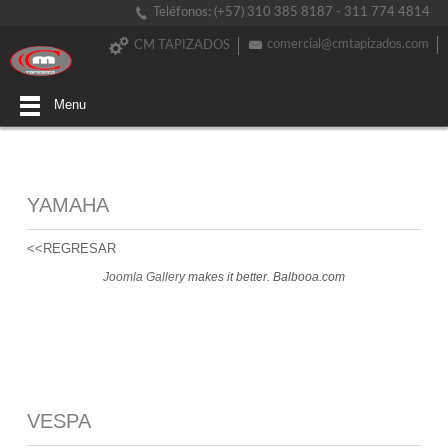
Teléfonos: (+57) 310 385 8187 - 311 774 4814
comercial@cmtapizados.com
CM TAPIZADOS
Menu
YAMAHA
<<REGRESAR
Joomla Gallery
makes it better. Balbooa.com
VESPA