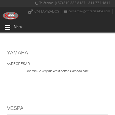
Teléfonos: (+57) 310 385 8187 - 311 774 4814
comercial@cmtapizados.com
CM TAPIZADOS
Menu
YAMAHA
<<REGRESAR
Joomla Gallery
makes it better. Balbooa.com
VESPA