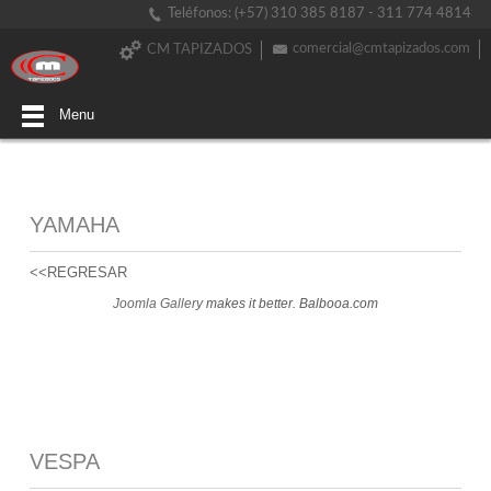
Teléfonos: (+57) 310 385 8187 - 311 774 4814
comercial@cmtapizados.com
CM TAPIZADOS
Menu
YAMAHA
<<REGRESAR
Joomla Gallery
makes it better. Balbooa.com
VESPA