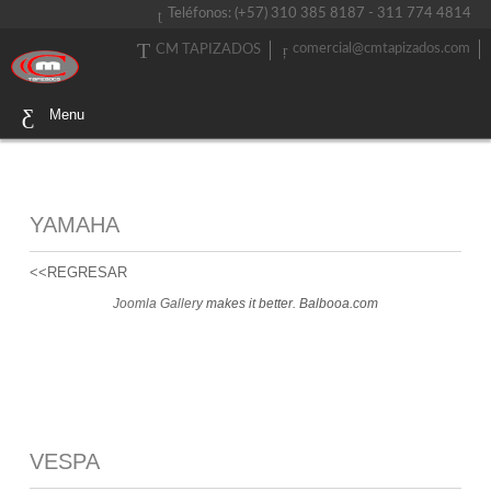
Teléfonos: (+57) 310 385 8187 - 311 774 4814
comercial@cmtapizados.com
CM TAPIZADOS
Menu
YAMAHA
<<REGRESAR
Joomla Gallery
makes it better. Balbooa.com
VESPA