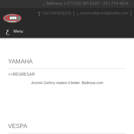
Teléfonos: (+57) 310 385 8187 - 311 774 4814
comercial@cmtapizados.com
CM TAPIZADOS
Menu
YAMAHA
<<REGRESAR
Joomla Gallery
makes it better. Balbooa.com
VESPA