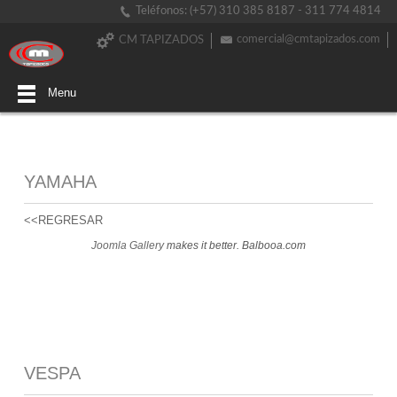
Teléfonos: (+57) 310 385 8187 - 311 774 4814
comercial@cmtapizados.com
CM TAPIZADOS
Menu
YAMAHA
<<REGRESAR
Joomla Gallery
makes it better. Balbooa.com
VESPA