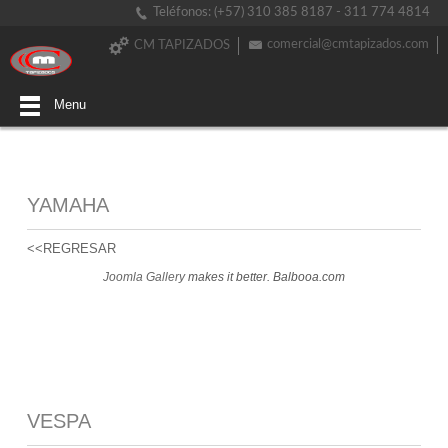
Teléfonos: (+57) 310 385 8187 - 311 774 4814
comercial@cmtapizados.com
CM TAPIZADOS
Menu
YAMAHA
<<REGRESAR
Joomla Gallery
makes it better. Balbooa.com
VESPA