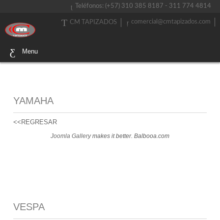
Teléfonos: (+57) 310 385 8187 - 311 774 4814
comercial@cmtapizados.com
CM TAPIZADOS
Menu
YAMAHA
<<REGRESAR
Joomla Gallery
makes it better. Balbooa.com
VESPA