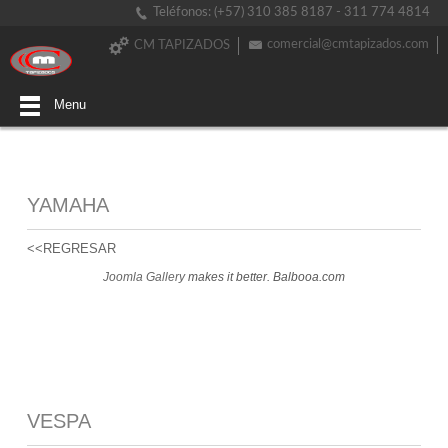
Teléfonos: (+57) 310 385 8187 - 311 774 4814
comercial@cmtapizados.com
CM TAPIZADOS
Menu
YAMAHA
<<REGRESAR
Joomla Gallery
makes it better. Balbooa.com
VESPA