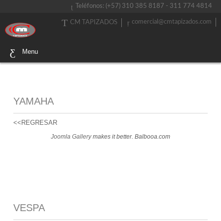
Teléfonos: (+57) 310 385 8187 - 311 774 4814
comercial@cmtapizados.com
CM TAPIZADOS
Menu
YAMAHA
<<REGRESAR
Joomla Gallery
makes it better. Balbooa.com
VESPA