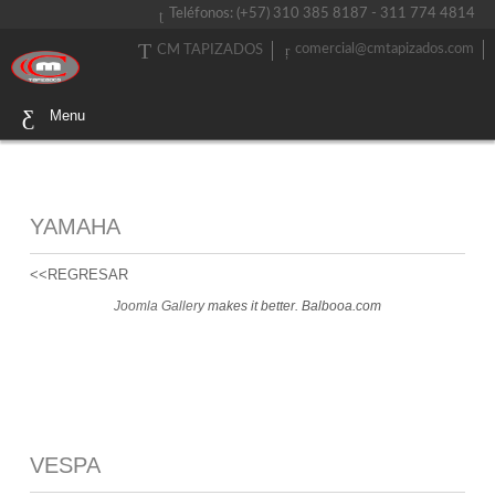
Teléfonos: (+57) 310 385 8187 - 311 774 4814
comercial@cmtapizados.com
CM TAPIZADOS
Menu
YAMAHA
<<REGRESAR
Joomla Gallery
makes it better. Balbooa.com
VESPA