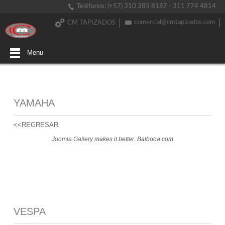
Teléfonos: (+57) 310 385 8187 - 311 774 4814
comercial@cmtapizados.com
CM TAPIZADOS
Menu
YAMAHA
<<REGRESAR
Joomla Gallery
makes it better. Balbooa.com
VESPA