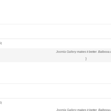
R
Joomla Gallery
makes it better. Balbooa
}
R
Joomla Gallery
makes it better. Balbooa