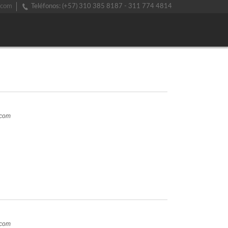
.com
Teléfonos: (+57) 310 385 8187 - 311 774 4814
.com
.com