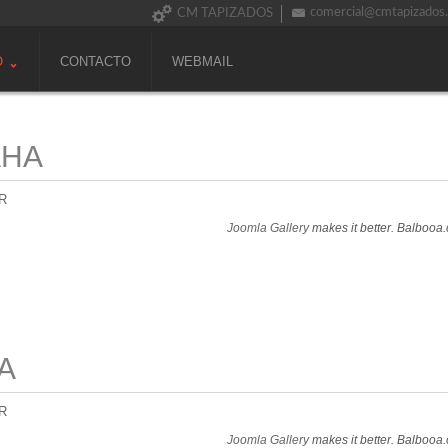
comercial@cmtapizados
CM TAPIZADOS
O
CONTACTO
WEBMAIL
AHA
R
Joomla Gallery
makes it better. Balbooa
A
R
Joomla Gallery
makes it better. Balbooa