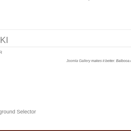
KI
R
Joomla Gallery
makes it better. Balbooa
round Selector