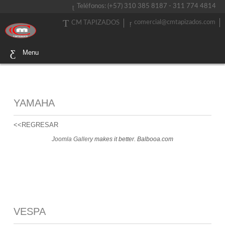
Teléfonos: (+57) 310 385 8187 - 311 774 4814
comercial@cmtapizados.com
CM TAPIZADOS
Menu
YAMAHA
<<REGRESAR
Joomla Gallery
makes it better. Balbooa.com
VESPA