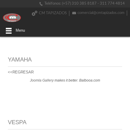
Teléfonos: (+57) 310 385 8187 - 311 774 4814
comercial@cmtapizados.com
CM TAPIZADOS
Menu
YAMAHA
<<REGRESAR
Joomla Gallery
makes it better. Balbooa.com
VESPA